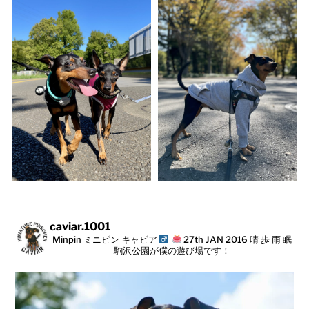
caviar.1001
Minpin ミニピン キャビア
27th JAN 2016
晴 歩 雨 眠
駒沢公園が僕の遊び場です！