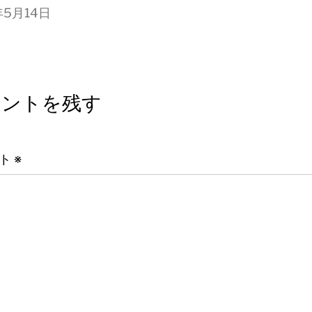
年5月14日
メントを残す
ント
※