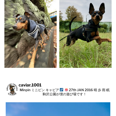
caviar.1001
Minpin ミニピン キャビア
27th JAN 2016
晴 歩 雨 眠
駒沢公園が僕の遊び場です！