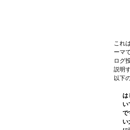
これ
ーマ
ログ
説明
以下
は
い
で
い