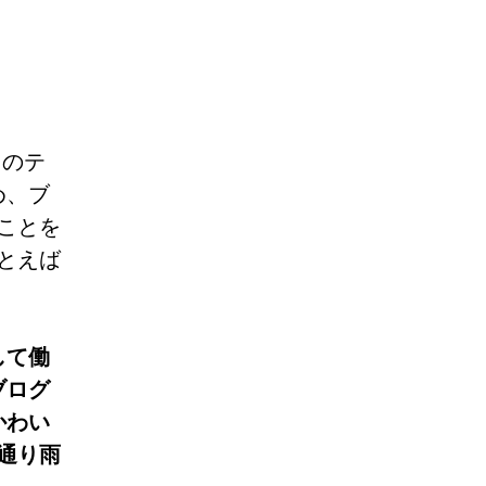
くのテ
め、ブ
ことを
とえば
して働
ブログ
かわい
通り雨