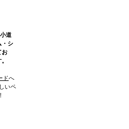
の小道
ム・シ
てお
す。
ード
へ
しいペ
!