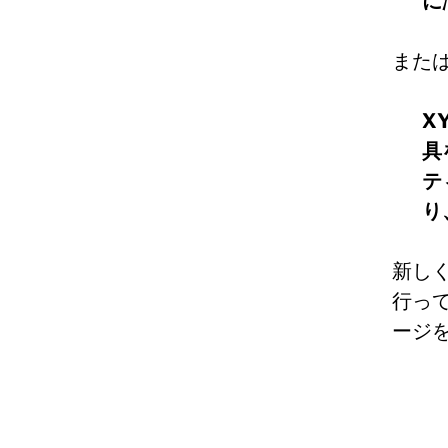
に
また
X
具
テ
り
新しく
行っ
ージ