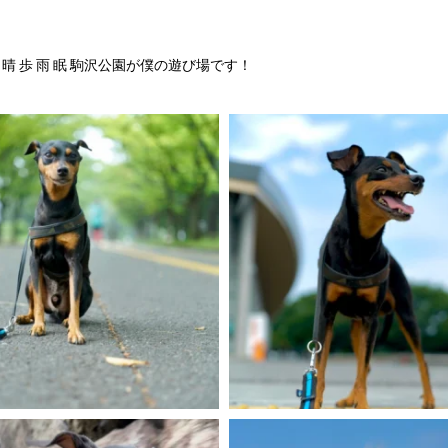
6
晴 歩 雨 眠
駒沢公園が僕の遊び場です！